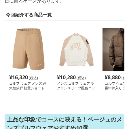
日に困るケースがあります。
今回紹介する商品一覧
¥
16,320
¥
10,280
¥
8,880
(税込)
(税込)
(税込
ゴルフ ウェア メンズ 通
メンズ ゴルフ ウェア ラ
ゴルフ ウェア 
気性抜群 軽量ショート
グランスリーブ配色ニッ
量中綿入り ス
パンツ
トブルゾン
ジャンパー
上品な印象でコースに映える！ベージュのメ
ンズゴルフウェアおすすめ10選