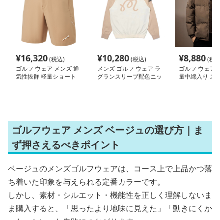
¥
16,320
¥
10,280
¥
8,880
(税込)
(税込)
(税込
ゴルフ ウェア メンズ 通
メンズ ゴルフ ウェア ラ
ゴルフ ウェア 
気性抜群 軽量ショート
グランスリーブ配色ニッ
量中綿入り ス
パンツ
トブルゾン
ジャンパー
ゴルフウェア メンズ ベージュの選び方｜ま
ず押さえるべきポイント
ベージュのメンズゴルフウェアは、コース上で上品かつ落
ち着いた印象を与えられる定番カラーです。
しかし、素材・シルエット・機能性を正しく理解しないま
ま購入すると、「思ったより地味に見えた」「動きにくか