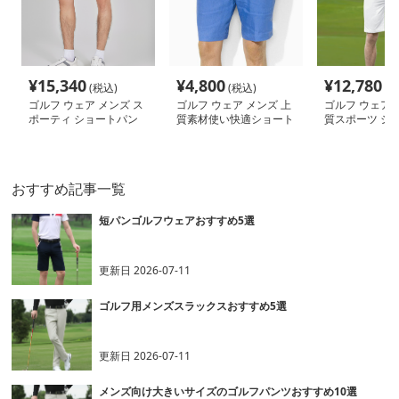
¥
15,340
¥
4,800
¥
12,780
(税込)
(税込)
(税
ゴルフ ウェア メンズ ス
ゴルフ ウェア メンズ 上
ゴルフ ウェア 
ポーティ ショートパン
質素材使い快適ショート
質スポーツ シ
ツ
パンツ
ンツ ポロシャツ
おすすめ記事一覧
短パンゴルフウェアおすすめ5選
更新日
2026-07-11
ゴルフ用メンズスラックスおすすめ5選
更新日
2026-07-11
メンズ向け大きいサイズのゴルフパンツおすすめ10選