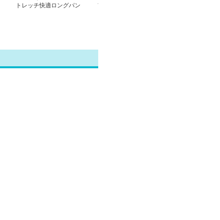
トレッチ快適ロングパン
フトストレッチ スラッ
手ストレッチ 
ツ
クス風パンツ
ンツ