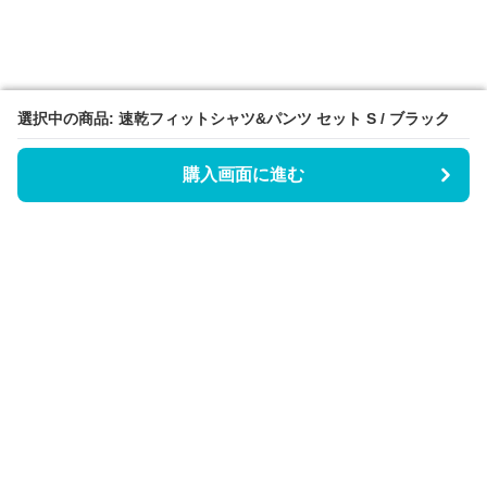
選択中の商品: 速乾フィットシャツ&パンツ セット S / ブラック
選択中の商品: 速乾フィットシャツ&パンツ セット S / ブラック
購入画面に進む
購入画面に進む
Triggerゴルフウェア
について