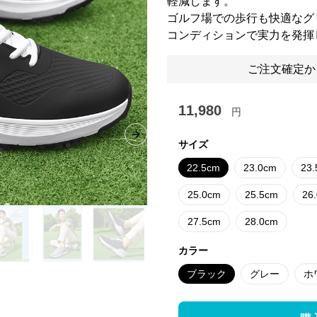
軽減します。
ゴルフ場での歩行も快適なグ
コンディションで実力を発揮
ご注文確定か
11,980
円
Next slide
サイズ
22.5cm
23.0cm
23
25.0cm
25.5cm
26
27.5cm
28.0cm
カラー
ブラック
グレー
ホ