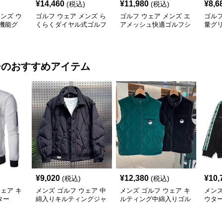
¥
14,460
¥
11,980
¥
8,6
(税込)
(税込)
メンズ ウ
ゴルフ ウェア メンズ ら
ゴルフ ウェア メンズ エ
ゴルフ
機能グ
くらくダイヤル式ゴルフ
アメッシュ快適ゴルフシ
量グ
シューズ
ューズ
ー
のおすすめアイテム
¥
9,020
¥
12,380
¥
10,
(税込)
(税込)
ウェア キ
メンズ ゴルフ ウェア 中
メンズ ゴルフ ウェア キ
メンズ
ター
綿入りキルティングジャ
ルティング中綿入りゴル
ウタ
ケット襟付き防寒仕様
フベスト