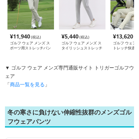
¥
11,940
¥
5,440
¥
13,620
(税込)
(税込)
(税
ゴルフ ウェア メンズ ス
ゴルフ ウェア メンズ ス
ゴルフ ウェア 
ポーツ用ストレッチパン
タイリッシュストレッチ
トレッチ快適ロ
ツ
パンツ
ツ
▼ ゴルフ ウェア メンズ専門通販サイト トリガーゴルフウ
ェア
「
商品一覧を見る
」
冬の寒さに負けない伸縮性抜群のメンズゴル
フウェアパンツ