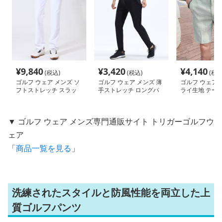
¥
9,840
¥
3,420
¥
4,140
(税込)
(税込)
(税込
ゴルフ ウェア メンズ ソ
ゴルフ ウェア メンズ 薄
ゴルフ ウェア 
フトストレッチ スラッ
手ストレッチ ロングパ
ライ生地 テーパ
クス風パンツ
ンツ
ルフハーフパン
▼ ゴルフ ウェア メンズ専門通販サイト トリガーゴルフウ
ェア
「
商品一覧を見る
」
洗練されたスタイルと防風性能を両立した上
質ゴルフパンツ