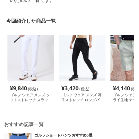
ーのための一着です。
今回紹介した商品一覧
¥
9,840
¥
3,420
¥
4,140
(税込)
(税込)
(税込
ゴルフ ウェア メンズ ソ
ゴルフ ウェア メンズ 薄
ゴルフ ウェア 
フトストレッチ スラッ
手ストレッチ ロングパ
ライ生地 テーパ
クス風パンツ
ンツ
ルフハーフパン
おすすめ記事一覧
ゴルフショートパンツおすすめ5選