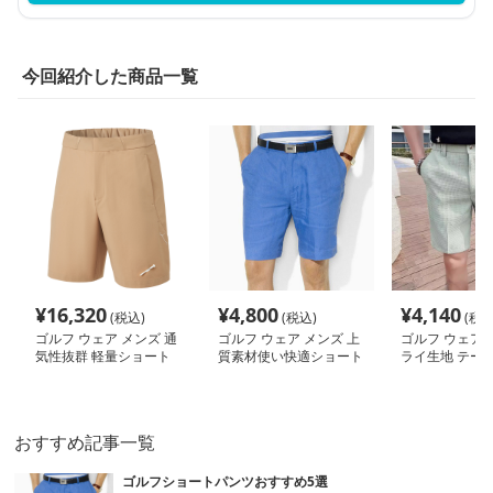
今回紹介した商品一覧
¥
16,320
¥
4,800
¥
4,140
(税込)
(税込)
(税込
ゴルフ ウェア メンズ 通
ゴルフ ウェア メンズ 上
ゴルフ ウェア 
気性抜群 軽量ショート
質素材使い快適ショート
ライ生地 テーパ
パンツ
パンツ
ルフハーフパン
おすすめ記事一覧
ゴルフショートパンツおすすめ5選