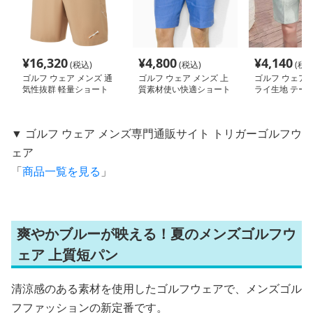
¥
16,320
¥
4,800
¥
4,140
(税込)
(税込)
(税込
ゴルフ ウェア メンズ 通
ゴルフ ウェア メンズ 上
ゴルフ ウェア 
気性抜群 軽量ショート
質素材使い快適ショート
ライ生地 テーパ
パンツ
パンツ
ルフハーフパン
▼ ゴルフ ウェア メンズ専門通販サイト トリガーゴルフウ
ェア
「
商品一覧を見る
」
爽やかブルーが映える！夏のメンズゴルフウ
ェア 上質短パン
清涼感のある素材を使用したゴルフウェアで、メンズゴル
フファッションの新定番です。