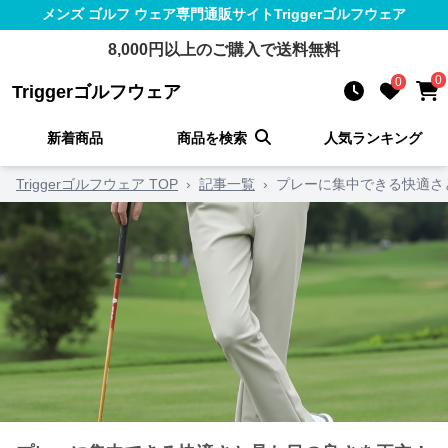
メンズ ゴルフ ウェア
専門通販サイト
Triggerゴルフウェア
8,000
円以上のご購入で送料無料
0
0
Triggerゴルフウェア
新着商品
商品を検索
人気ランキング
Triggerゴルフウェア TOP
›
記事一覧
›
プレーに集中できる快適さ