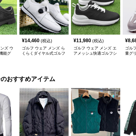
¥
14,460
¥
11,980
¥
8,6
(税込)
(税込)
メンズ ウ
ゴルフ ウェア メンズ ら
ゴルフ ウェア メンズ エ
ゴルフ
機能グ
くらくダイヤル式ゴルフ
アメッシュ快適ゴルフシ
量グ
シューズ
ューズ
ー
のおすすめアイテム