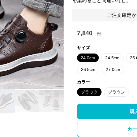
を集めること間違いなし。
ご注文確定か
7,840
円
Next slide
サイズ
24.0cm
24.5cm
25
26.5cm
27.0cm
カラー
ブラック
ブラウン
購
カー