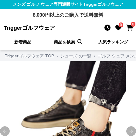
メンズ ゴルフ ウェア
専門通販サイト
Triggerゴルフウェア
8,000
円以上のご購入で送料無料
0
0
Triggerゴルフウェア
新着商品
商品を検索
人気ランキング
Triggerゴルフウェア TOP
›
シューズ の一覧
›
ゴルフ ウェア メン
Previous slide
Ne