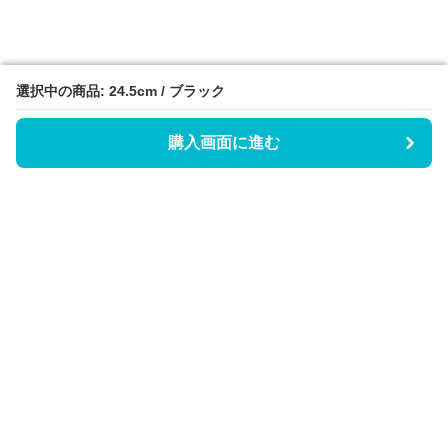
選択中の商品: 24.5cm / ブラック
選択中の商品: 24.5cm / ブラック
購入画面に進む
購入画面に進む
Triggerゴルフウェア
について