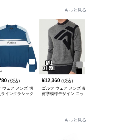
もっと見る
780
¥
12,360
¥
13,300
(税込)
(税込)
(税込)
 ウェア メンズ 切
ゴルフ ウェア メンズ 幾
ゴルフ ウェア メンズ 愛
えラインクラシック
何学模様デザイン ニッ
犬モチーフ カーディガ
ター
トセーター
ン＆セーター
もっと見る