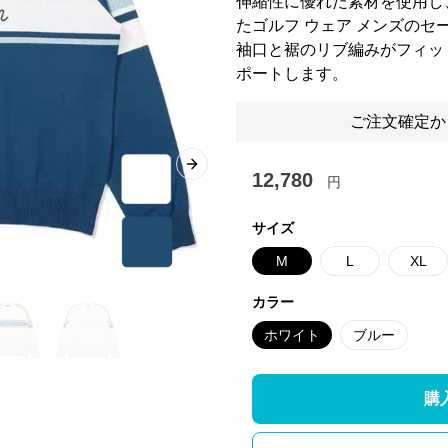
伸縮性に優れた素材を使用し
たゴルフ ウェア メンズのセ
袖口と裾のリブ編みがフィッ
ポートします。
ご注文確定か
Next slide
12,780
円
サイズ
M
L
XL
カラー
ホワイト
ブルー
購