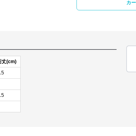
カー
丈(cm)
.5
.5