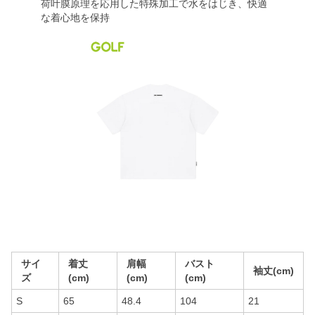
荷叶膜原理を応用した特殊加工で水をはじき、快適
な着心地を保持
サイ
着丈
肩幅
バスト
袖丈(cm)
ズ
(cm)
(cm)
(cm)
S
65
48.4
104
21