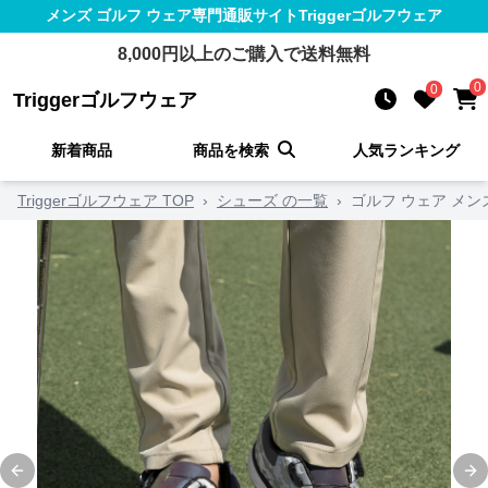
メンズ ゴルフ ウェア
専門通販サイト
Triggerゴルフウェア
8,000
円以上のご購入で送料無料
0
0
Triggerゴルフウェア
新着商品
商品を検索
人気ランキング
Triggerゴルフウェア TOP
›
シューズ の一覧
›
ゴルフ ウェア メン
Previous slide
Ne