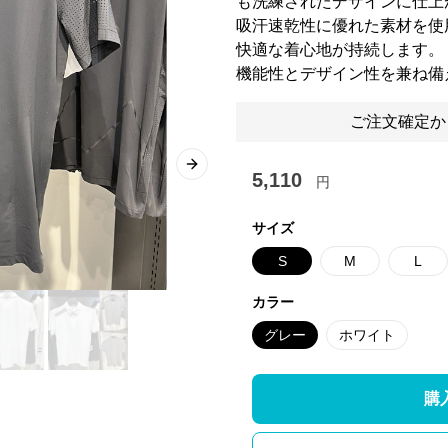
も洗練されたデザインに仕上
吸汗速乾性に優れた素材を使
快適な着心地が持続します。
機能性とデザイン性を兼ね備
ご注文確定か
Next slide
5,110
円
サイズ
S
M
L
カラー
グレー
ホワイト
購