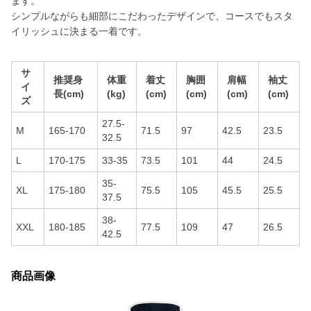
ます。
シンプルながらも細部にこだわったデザインで、コースでもスタ
イリッシュに決まる一着です。
サ
推奨身
体重
着丈
胸囲
肩幅
袖丈
イ
長(cm)
(kg)
(cm)
(cm)
(cm)
(cm)
ズ
27.5-
M
165-170
71.5
97
42.5
23.5
32.5
L
170-175
33-35
73.5
101
44
24.5
35-
XL
175-180
75.5
105
45.5
25.5
37.5
38-
XXL
180-185
77.5
109
47
26.5
42.5
商品画像