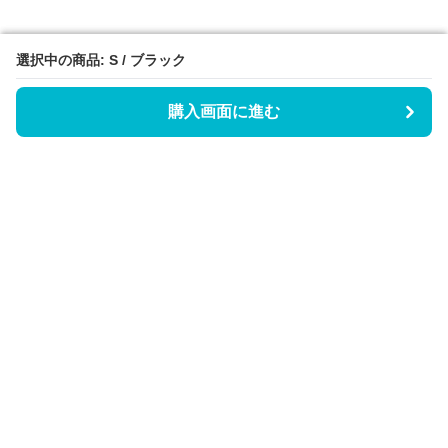
選択中の商品: S / ブラック
選択中の商品: S / ブラック
購入画面に進む
購入画面に進む
Triggerゴルフウェア
について
会社概要