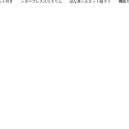
ルト付き
ンタープレス入りスリム
品な美シルエット縦ライ
機能
パンツ
フィットゴルフパンツ
ン強調テーパードパンツ
ジョ