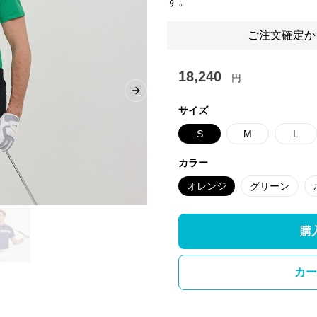
す。
ご注文確定か
18,240
円
Next slide
サイズ
S
M
L
カラー
オレンジ
グリーン
購
カー