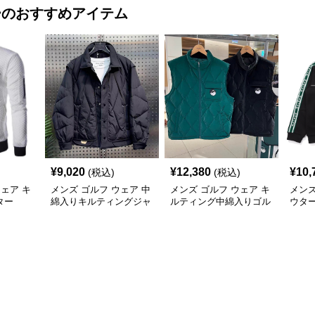
ー
のおすすめアイテム
¥
9,020
¥
12,380
¥
10,
(税込)
(税込)
ウェア キ
メンズ ゴルフ ウェア 中
メンズ ゴルフ ウェア キ
メンズ
ター
綿入りキルティングジャ
ルティング中綿入りゴル
ウタ
ケット襟付き防寒仕様
フベスト