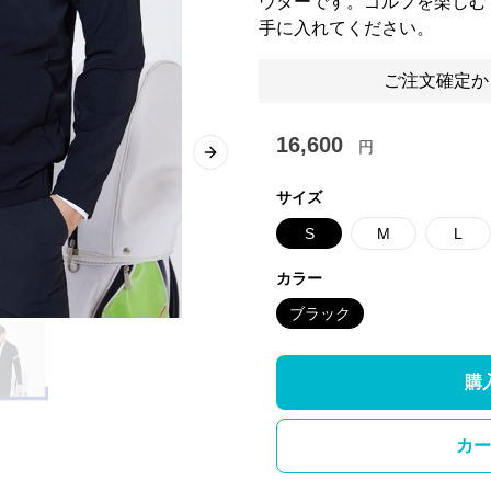
ウターです。ゴルフを楽しむ
手に入れてください。
ご注文確定か
16,600
円
Next slide
サイズ
S
M
L
カラー
ブラック
購
カー