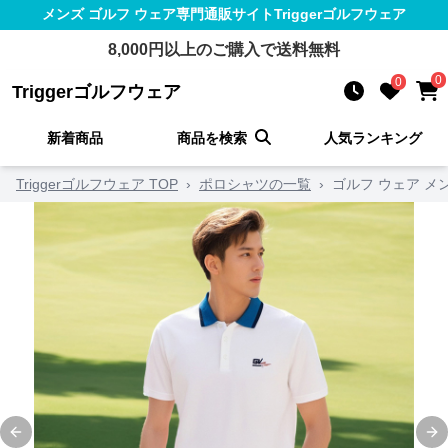
メンズ ゴルフ ウェア
専門通販サイト
Triggerゴルフウェア
8,000
円以上のご購入で送料無料
0
0
Triggerゴルフウェア
新着商品
商品を検索
人気ランキング
Triggerゴルフウェア TOP
›
ポロシャツの一覧
›
ゴルフ ウェア メ
Previous slide
Ne