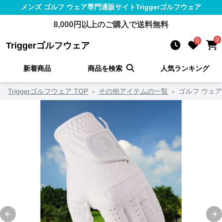
メンズ ゴルフ ウェア
専門通販サイト
Triggerゴルフウェア
8,000
円以上のご購入で送料無料
0
0
Triggerゴルフウェア
新着商品
商品を検索
人気ランキング
Triggerゴルフウェア TOP
›
その他アイテムの一覧
›
ゴルフ ウェ
Previous slide
Ne