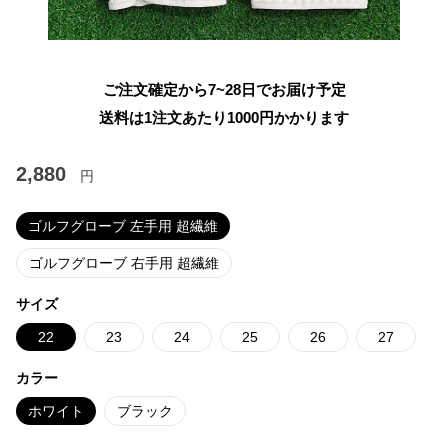
ご注文確定から7~28日でお届け予定
送料は1注文あたり
1000
円かかります
2,880
円
ゴルフグローブ 左手用 超繊維
ゴルフグローブ 右手用 超繊維
サイズ
22
23
24
25
26
27
カラー
ホワイト
ブラック