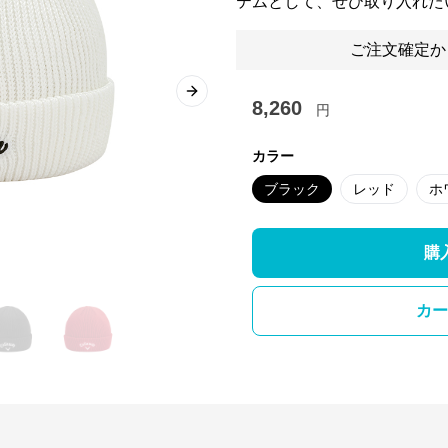
テムとして、ぜひ取り入れた
ご注文確定か
Next slide
8,260
円
カラー
ブラック
レッド
ホ
購
カー