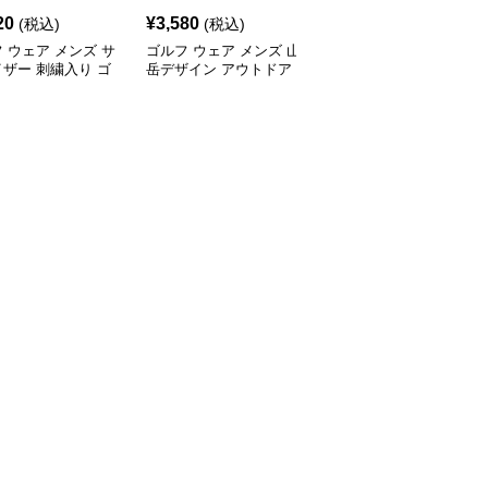
20
¥
3,580
¥
7,320
(税込)
(税込)
(税込)
 ウェア メンズ サ
ゴルフ ウェア メンズ 山
ゴルフ ウェア メンズ 高
ザー 刺繍入り ゴ
岳デザイン アウトドア
級プロモデル通気性優れ
帽
キャップ
たゴルフキャップ