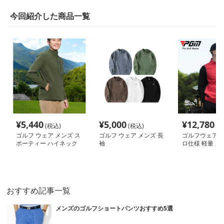
今回紹介した商品一覧
¥
5,440
¥
5,000
¥
12,780
(税込)
(税込)
(税
ゴルフ ウェア メンズ ス
ゴルフ ウェア メンズ 長
ゴルフウェア メ
ポーティー ハイネック
袖
ロ仕様 軽量 ス
ジップジャケット
スト アウター
おすすめ記事一覧
メンズのゴルフショートパンツおすすめ5選