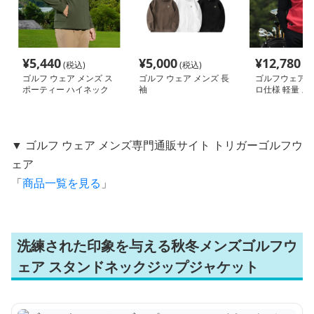
¥
5,440
¥
5,000
¥
12,780
(税込)
(税込)
(税
ゴルフ ウェア メンズ ス
ゴルフ ウェア メンズ 長
ゴルフウェア メ
ポーティー ハイネック
袖
ロ仕様 軽量 ス
ジップジャケット
スト アウター
▼ ゴルフ ウェア メンズ専門通販サイト トリガーゴルフウ
ェア
「
商品一覧を見る
」
洗練された印象を与える秋冬メンズゴルフウ
ェア スタンドネックジップジャケット