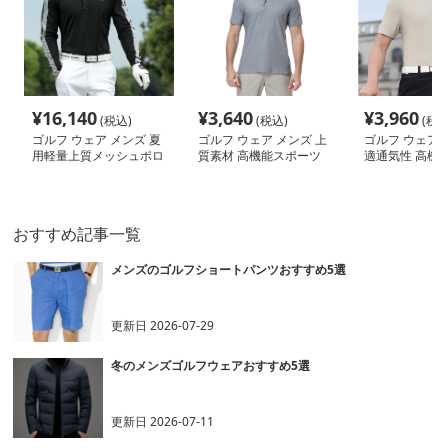
¥
16,140
¥
3,640
¥
3,960
(税込)
(税込)
(税込
ゴルフ ウェア メンズ 夏
ゴルフ ウェア メンズ 上
ゴルフ ウェア 
用軽量上質メッシュポロ
質素材 高機能スポーツ
適通気性 高機
ポロシャツ
ツポロシャツ
おすすめ記事一覧
メンズのゴルフショートパンツおすすめ5選
更新日
2026-07-29
冬のメンズゴルフウェアおすすめ5選
更新日
2026-07-11