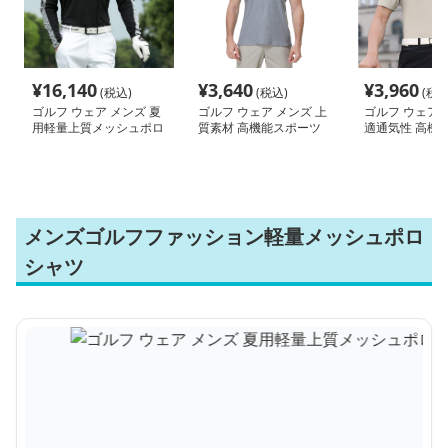
¥
16,140
¥
3,640
¥
3,960
(税込)
(税込)
(税込
ゴルフ ウェア メンズ 夏
ゴルフ ウェア メンズ 上
ゴルフ ウェア 
用軽量上質メッシュポロ
質素材 高機能スポーツ
適通気性 高機
ポロシャツ
ツポロシャツ
メンズゴルフファッション軽量メッシュポロ
シャツ